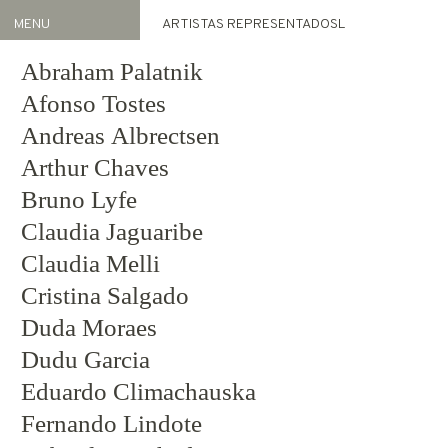
MENU
ARTISTAS REPRESENTADOSL
Artistas
Abraham Palatnik
REPRESENTADOS
Afonso Tostes
ACERVO
Andreas Albrectsen
Arthur Chaves
Exposições
ATUAL
Bruno Lyfe
ARQUIVO
Claudia Jaguaribe
Claudia Melli
FEIRAS
NOTÍCIAS
Cristina Salgado
PROJETO GAS
Duda Moraes
INFO
Dudu Garcia
HOME
Eduardo Climachauska
Fernando Lindote