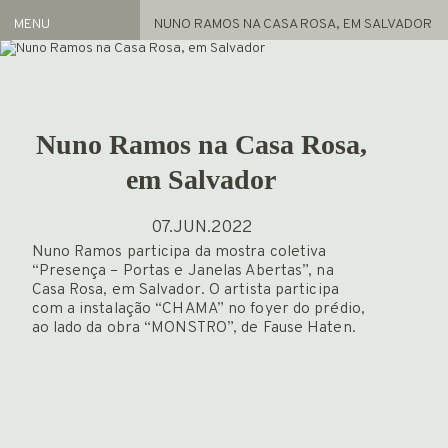
MENU
NUNO RAMOS NA CASA ROSA, EM SALVADOR
Artistas
REPRESENTADOS
ACERVO
Nuno Ramos na Casa Rosa,
Exposições
em Salvador
ATUAL
ARQUIVO
07.JUN.2022
Nuno Ramos participa da mostra coletiva
FEIRAS
“Presença – Portas e Janelas Abertas”, na
NOTÍCIAS
Casa Rosa, em Salvador. O artista participa
com a instalação “CHAMA” no foyer do prédio,
PROJETO GAS
ao lado da obra “MONSTRO”, de Fause Haten.
INFO
HOME