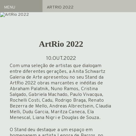
MENU
ARTRIO 2022
Artistas
REPRESENTADOS
ACERVO
ArtRio 2022
Exposições
ATUAL
10.OUT.2022
ARQUIVO
Com uma seleção de artistas que dialogam
entre diferentes gerações, a Anita Schwartz
Galeria de Arte apresentou no seu Stand da
FEIRAS
ArtRio 2022 obras marcantes e inéditas de
NOTÍCIAS
Abraham Palatnik, Nuno Ramos, Cristina
Salgado, Gabriela Machado, Paulo Vivacqua,
PROJETO GAS
Rochelli Costi, Cadu, Rodrigo Braga, Renato
INFO
Bezerra de Mello, Andreas Albrectsein, Claudia
HOME
Melli, Dudu Garcia, Maritza Caneca, Ela
Menescal, Liana Nigri e Douglas de Souza.
O Stand deu destaque a um espaço em
homenagem a artista Lenora de Barros, no