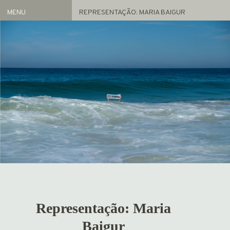
MENU
REPRESENTAÇÃO: MARIA BAIGUR
Artistas
REPRESENTADOS
ACERVO
Exposições
ATUAL
ARQUIVO
FEIRAS
NOTÍCIAS
PROJETO GAS
INFO
HOME
Representação: Maria
Baigur