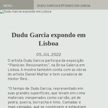
MENU
DUDU GARCIA EXPONDO EM LISBOA
Artistas
REPRESENTADOS
ACERVO
Dudu Garcia expondo em
Exposições
Lisboa
ATUAL
ARQUIVO
05.JUL.2022
O artista Dudu Garcia participa da exposição
FEIRAS
“Planícies Ressonantes”, na Brisa Galeria em
NOTÍCIAS
Lisboa. A mostra também conta com as obras
do artista Daniel Mattar e tem curadoria de
PROJETO GAS
Heitor Reis.
INFO
HOME
“O tempo de Dudu Garcia, representado em
suas grandes superfícies, que levam em cima
materiais inesperados como carvão, pó de
pedra, poeira, borracha e limo. Camadas e
mais camadas, que se constroem e esfacelam