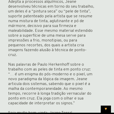
Adepta a processos alquímicos, Jeane
desenvolveu técnicas em torno do seu trabalho,
um deles é a “pintura seca” ou “pele de tinta”,
suporte patenteado pela artista que se resume
numa mistura de tinta, aglutinante e pó de
mármore, decisivo para sua firmeza e
maleabilidade. Esse mesmo material estendido
sobre a superfície de uma mesa serve para
impressões a frio, monotipias, ou para
pequenos recortes, dos quais a artista cria
imagens fazendo alusão à técnica de ponto-
cruz.
Nas palavras de Paulo Herkenhoff sobre o
trabalho com as peles de tinta em ponto cruz:
“… é um enigma do pós-moderno e o pixel, um
novo paradigma da lógica da imagem. Jeane
articula dois sistemas, sabendo que o pixel é a
malha da contemporaneidade. Ao mesmo
tempo, recorre à longa tradição vernacular do
ponto em cruz. Ela joga com o olhar e sua
capacidade de interpretar os signos.”
▼
Seja muito bem-vinda, Jeane Terra!