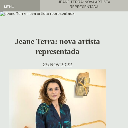
JEANE TERRA: NOVA ARTISTA
MENU
REPRESENTADA
Artistas
REPRESENTADOS
ACERVO
Jeane Terra: nova artista
Exposições
representada
ATUAL
ARQUIVO
25.NOV.2022
FEIRAS
NOTÍCIAS
PROJETO GAS
INFO
HOME