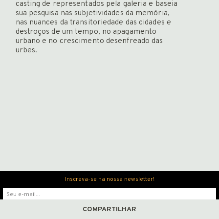
casting de representados pela galeria e baseia
Newsletter
sua pesquisa nas subjetividades da memória,
nas nuances da transitoriedade das cidades e
destroços de um tempo, no apagamento
urbano e no crescimento desenfreado das
urbes.
ENGLISH
Inscreva-se na nossa newsletter!
COMPARTILHAR