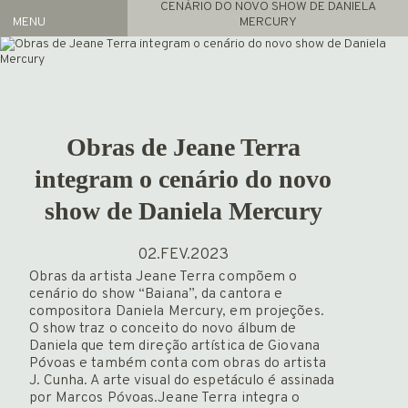
CENÁRIO DO NOVO SHOW DE DANIELA
MENU
MERCURY
Artistas
REPRESENTADOS
ACERVO
Obras de Jeane Terra
Exposições
ATUAL
integram o cenário do novo
ARQUIVO
show de Daniela Mercury
FEIRAS
02.FEV.2023
NOTÍCIAS
Obras da artista Jeane Terra compõem o
PROJETO GAS
cenário do show “Baiana”, da cantora e
INFO
compositora Daniela Mercury, em projeções.
O show traz o conceito do novo álbum de
HOME
Daniela que tem direção artística de Giovana
Póvoas e também conta com obras do artista
J. Cunha. A arte visual do espetáculo é assinada
por Marcos Póvoas.Jeane Terra integra o