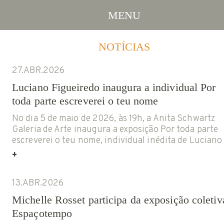
MENU
Artistas
NOTÍCIAS
REPRESENTADOS
27.ABR.2026
ACERVO
Luciano Figueiredo inaugura a individual Por
toda parte escreverei o teu nome
Exposições
ATUAL
No dia 5 de maio de 2026, às 19h, a Anita Schwartz
Galeria de Arte inaugura a exposição Por toda parte
ARQUIVO
escreverei o teu nome, individual inédita de Luciano
Figueiredo com curadoria de Luiz Chrysostomo.
+
FEIRAS
Reunindo obras produzidas recentemente, a mostra
marca os 60 anos de trajetória de um dos nomes mai
NOTÍCIAS
13.ABR.2026
singulares da arte […]
PROJETO GAS
Michelle Rosset participa da exposição coletiv
INFO
Espaçotempo
HOME