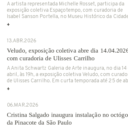
A artista representada Michelle Rosset, participa da
exposição coletiva Espaçotempo, com curadoria de
Isabel Sanson Portella, no Museu Histórico da Cidade
no Rio de Janeiro. A mostra, que teve inaugurou no d
+
Newsletter
01 de março foi prorrogada até o dia 10 de maio de
2026. Inspirada no poema O mínimo do máximo, de
Instagram
Facebook
13.ABR.2026
Paulo Leminski (1944–1989), […]
Veludo, exposição coletiva abre dia 14.04.202
com curadoria de Ulisses Carrilho
ENGLISH
A Anita Schwartz Galeria de Arte inaugura, no dia 14
abril, às 19h, a exposição coletiva Veludo, com curado
de Ulisses Carrilho. Em curta temporada até 25 de abr
a mostra reúne artistas de diferentes gerações em t
+
do tecido como ponto de partida para pensar suas
dimensões simbólica, tátil e social, em relação […]
06.MAR.2026
Cristina Salgado inaugura instalação no octóg
da Pinacote da São Paulo