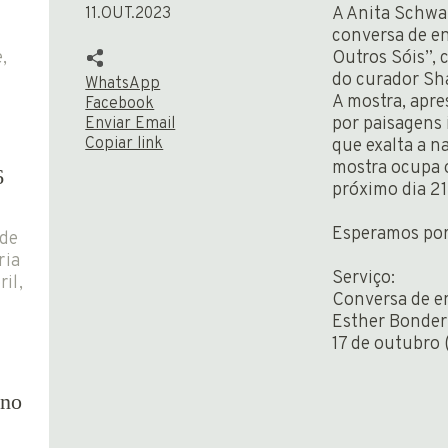
A Anita Schwar
11.OUT.2023
conversa de e
,
Outros Sóis”, 
ia
do curador Sh
WhatsApp
A mostra, apre
Facebook
por paisagens 
Enviar Email
Copiar link
que exalta a n
mostra ocupa o
6
próximo dia 21
Esperamos por
 de
ria
Serviço:
il,
Conversa de e
orno
Esther Bonder
17 de outubro (
ono