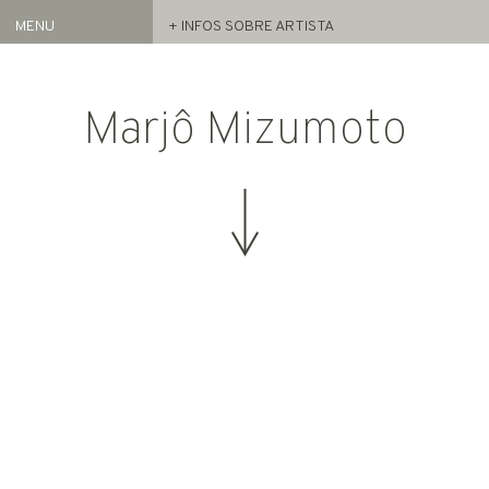
MENU
+ INFOS SOBRE ARTISTA
Artistas
REPRESENTADOS
Marjô Mizumoto
ACERVO
Exposições
ATUAL
ARQUIVO
FEIRAS
NOTÍCIAS
PROJETO GAS
INFO
HOME