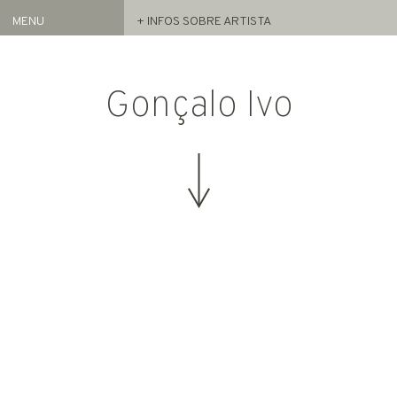
MENU
+ INFOS SOBRE ARTISTA
Artistas
REPRESENTADOS
Gonçalo Ivo
ACERVO
Exposições
ATUAL
ARQUIVO
FEIRAS
NOTÍCIAS
PROJETO
GAS
INFO
HOME